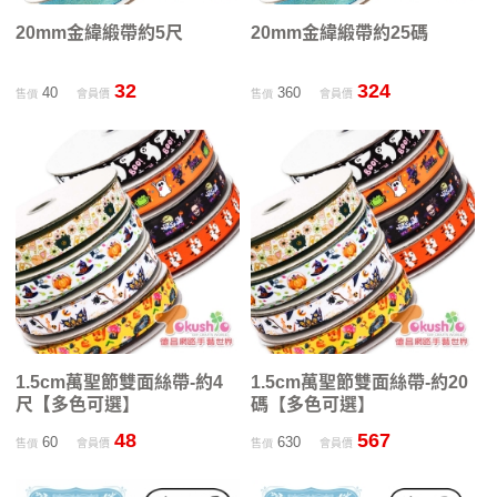
20mm金緯緞帶約5尺
20mm金緯緞帶約25碼
32
324
40
360
售價
會員價
售價
會員價
1.5cm萬聖節雙面絲帶-約4
1.5cm萬聖節雙面絲帶-約20
尺【多色可選】
碼【多色可選】
48
567
60
630
售價
會員價
售價
會員價