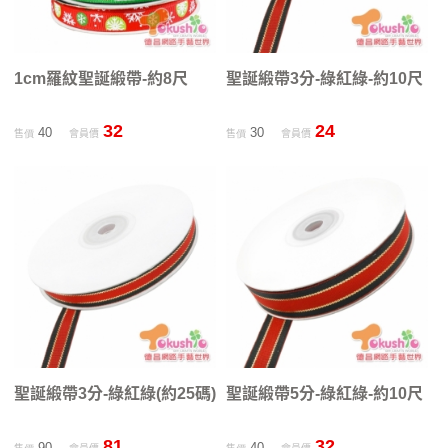
1cm羅紋聖誕緞帶-約8尺
聖誕緞帶3分-綠紅綠-約10尺
32
24
40
30
售價
會員價
售價
會員價
聖誕緞帶3分-綠紅綠(約25碼)
聖誕緞帶5分-綠紅綠-約10尺
81
32
90
40