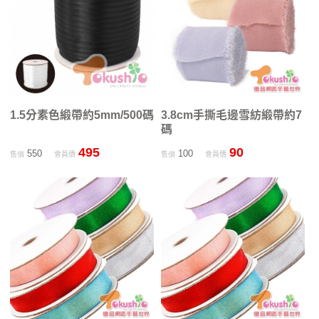
1.5分素色緞帶約5mm/500碼
3.8cm手撕毛邊雪紡緞帶約7
碼
495
90
550
100
售價
會員價
售價
會員價