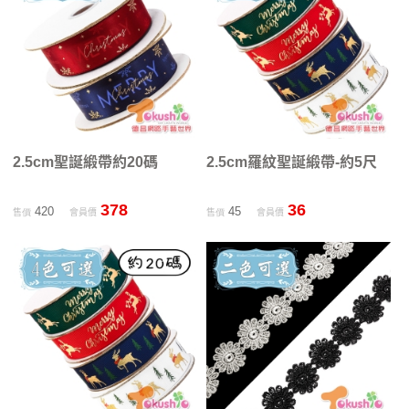
2.5cm聖誕緞帶約20碼
2.5cm羅紋聖誕緞帶-約5尺
378
36
420
45
售價
會員價
售價
會員價