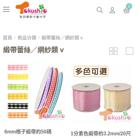
0
首頁
>
商品分類
>
緞帶蕾絲／網紗類 v
緞帶蕾絲／網紗類 v
6mm格子緞帶約50碼
1分素色緞帶約3.2mm/20尺