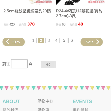
2.5cm羅紋聖誕緞帶約20碼
R24-4#花形12瓣花邊(寬約
2.7cm)-3尺
378
48
420
60
售價
會員價
售價
會員價
1
2
3
4
5
6
前往
頁
ABOUT
EVENTS
購物中心
關於我們
購物車
手作體驗