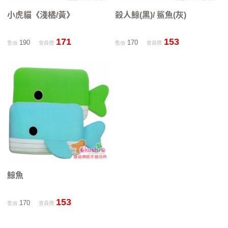
小虎貓《淺橘/黃》
殺人鯨(黑)/ 鯊魚(灰)
171
153
190
170
售價
會員價
售價
會員價
鯨魚
153
170
售價
會員價