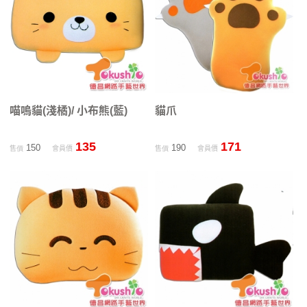
喵嗚貓(淺橘)/ 小布熊(藍)
貓爪
135
171
150
190
售價
會員價
售價
會員價