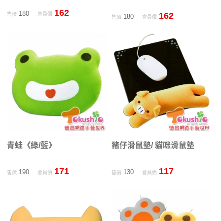
162
180
162
售價
會員價
180
售價
會員價
青蛙《綠/藍》
豬仔滑鼠墊/ 貓咪滑鼠墊
171
117
190
130
售價
會員價
售價
會員價