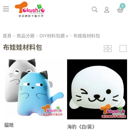
0
首頁
>
商品分類
>
DIY材料包類 v
>
布娃娃材料包
布娃娃材料包
貓咪
海豹《白/黃》