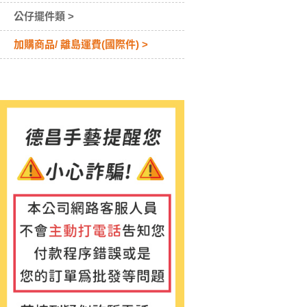
公仔擺件類 >
加購商品/ 離島運費(國際件) >