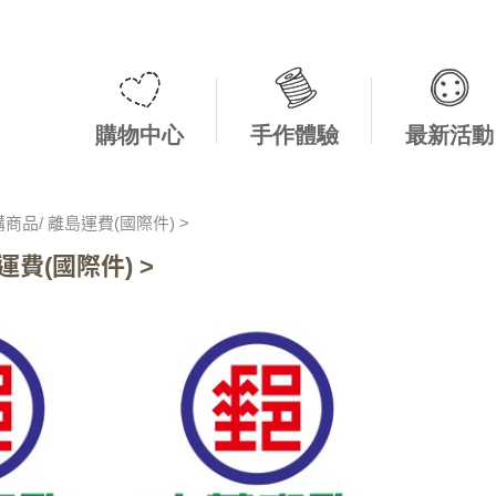
購物中心
手作體驗
最新活動
商品/ 離島運費(國際件) >
運費(國際件) >