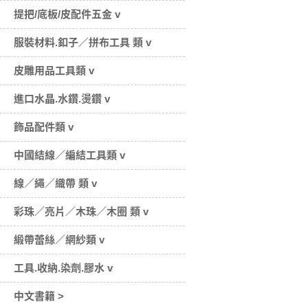
提把/底板/皮配件五金 v
服裝材料.釦子／拼布工具 類 v
皮雕用品工具類 v
進口水晶.水鑽.燙鑽 v
飾品配件類 v
中國結線／編結工具類 v
線／繩／織帶 類 v
彩珠／亮片／木珠／木圈 類 v
緞帶蕾絲／網紗類 v
工具.收納.染劑.膠水 v
中文書籍 >