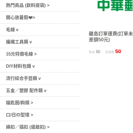
熱門商品 (飲料提袋) >
開心放暑假❤️>
毛線 v
離島訂單運費(訂單未滿
差額50元)
編織工具類 v
50
50
售價
會員價
15元特價毛線 >
DIY材料包類 v
流行綜合手藝類 v
五金／塑膠 配件類 v
鑰匙圈/鈎頭 >
口/日/D型環 >
繩扣／插扣 (邊啟扣) >