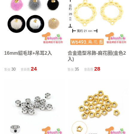
16mm貂毛球+吊耳2入
合金造型吊飾-麻花圈(金色2
入)
24
28
30
35
售價
會員價
售價
會員價