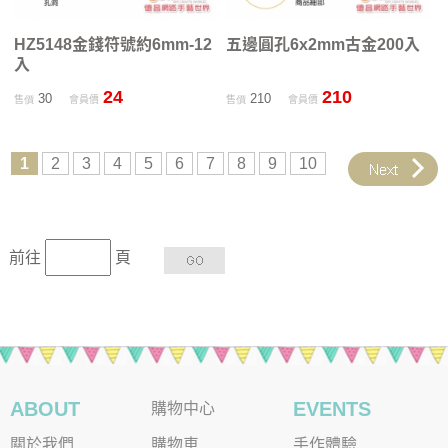
HZ5148金錢符號約6mm-12
五邊圓孔6x2mm古金200入
入
24
210
30
210
售價
會員價
售價
會員價
1
2
3
4
5
6
7
8
9
10
前往
頁
ABOUT
EVENTS
購物中心
關於我們
購物車
手作體驗