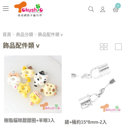
0
首頁
>
商品分類
>
飾品配件類 v
飾品配件類 v
樹脂貓咪甜甜圈+羊眼3入
鏟+桶約15*8mm-2入