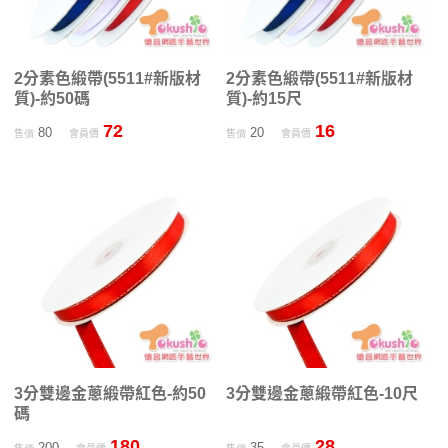
2分素色緞帶(5511#新版材
2分素色緞帶(5511#新版材
質)-約50碼
質)-約15尺
72
16
80
20
售價
會員價
售價
會員價
3分雙邊金蔥緞帶紅色-約50
3分雙邊金蔥緞帶紅色-10尺
碼
180
28
200
35