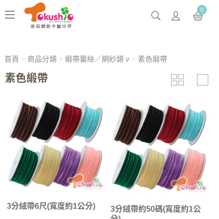
0
首頁
>
商品分類
>
緞帶蕾絲／網紗類 v
>
素色緞帶
素色緞帶
3分絨帶6尺(寬度約1公分)
3分絨帶約50碼(寬度約1公
分)