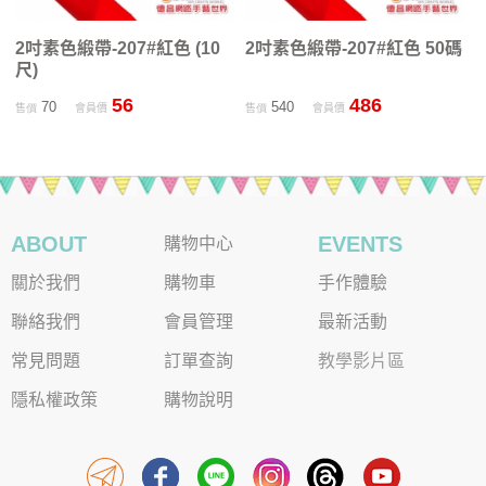
2吋素色緞帶-207#紅色 (10
2吋素色緞帶-207#紅色 50碼
尺)
56
486
70
540
售價
會員價
售價
會員價
ABOUT
EVENTS
購物中心
關於我們
購物車
手作體驗
聯絡我們
會員管理
最新活動
常見問題
訂單查詢
教學影片區
隱私權政策
購物說明