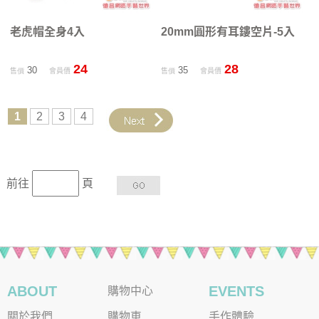
老虎帽全身4入
20mm圓形有耳鏤空片-5入
24
28
30
35
售價
會員價
售價
會員價
1
2
3
4
前往
頁
ABOUT
EVENTS
購物中心
關於我們
購物車
手作體驗