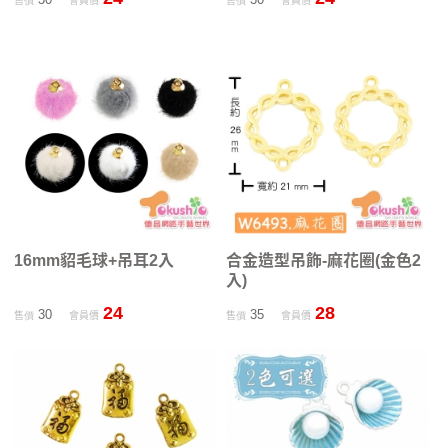
售價
會員價
售價
會員價
16mm貂毛球+吊耳2入
合金造型吊飾-麻花圈(金色2
入)
24
28
30
35
售價
會員價
售價
會員價