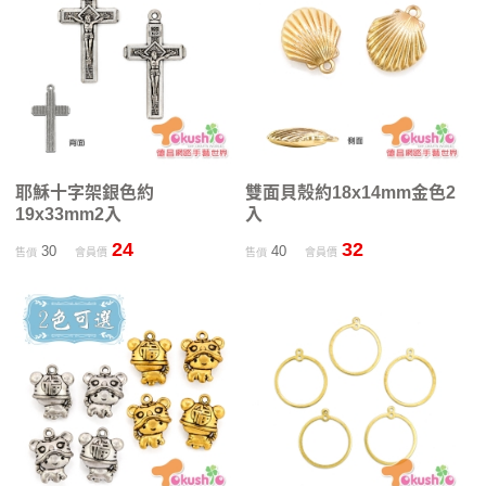
耶穌十字架銀色約
雙面貝殼約18x14mm金色2
19x33mm2入
入
24
32
30
40
售價
會員價
售價
會員價