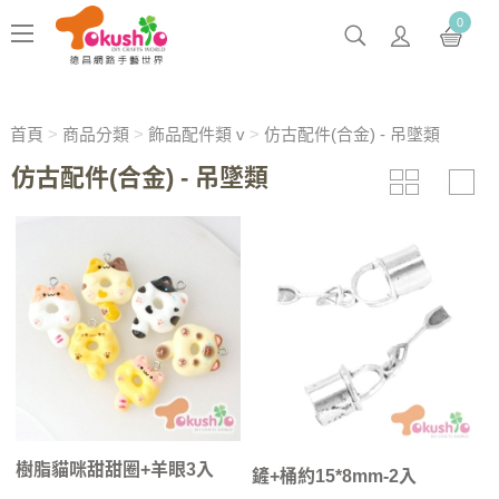
0
首頁
>
商品分類
>
飾品配件類 v
>
仿古配件(合金) - 吊墜類
仿古配件(合金) - 吊墜類
樹脂貓咪甜甜圈+羊眼3入
鏟+桶約15*8mm-2入