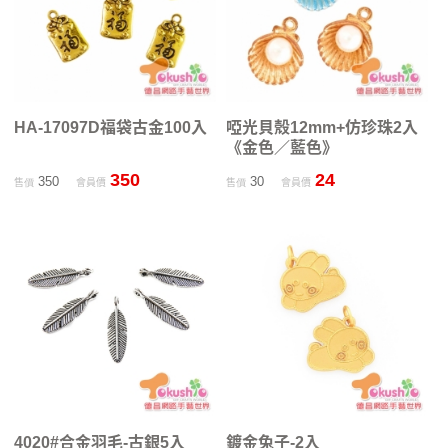
HA-17097D福袋古金100入
啞光貝殼12mm+仿珍珠2入
《金色／藍色》
350
24
350
30
售價
會員價
售價
會員價
4020#合金羽毛-古銀5入
鍍金兔子-2入