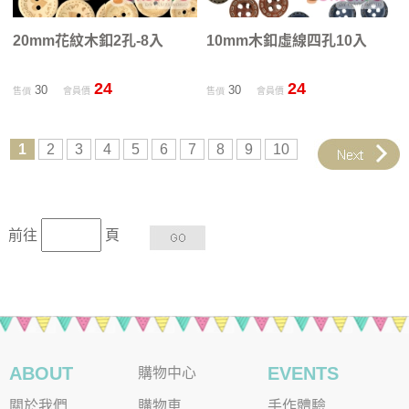
20mm花紋木釦2孔-8入
10mm木釦虛線四孔10入
24
24
30
30
售價
會員價
售價
會員價
1
2
3
4
5
6
7
8
9
10
前往
頁
ABOUT
EVENTS
購物中心
關於我們
購物車
手作體驗