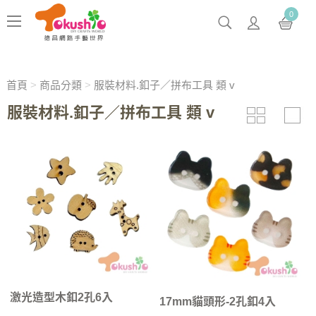
0
首頁
>
商品分類
>
服裝材料.釦子／拼布工具 類 v
服裝材料.釦子／拼布工具 類 v
激光造型木釦2孔6入
17mm貓頭形-2孔釦4入