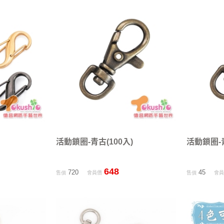
活動鎖圈-青古(100入)
活動鎖圈-青
648
720
45
售價
會員價
售價
會