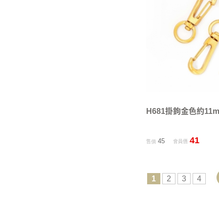
H681掛鉤金色約11m
41
45
售價
會員價
1
2
3
4