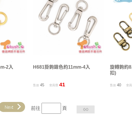
m-2入
H681掛鉤鎳色約11mm-4入
旋轉鉤約8.
扣)
41
45
40
售價
會員價
售價
會
前往
頁