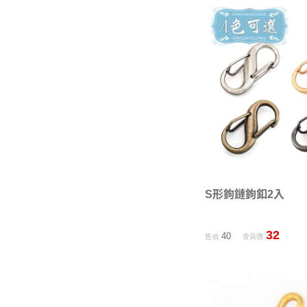
S形鉤鏈鉤釦2入
32
40
售價
會員價