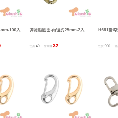
mm-100入
彈簧橢圓圈-內徑約25mm-2入
H681掛勾
0
32
40
900
售價
會員價
售價
會