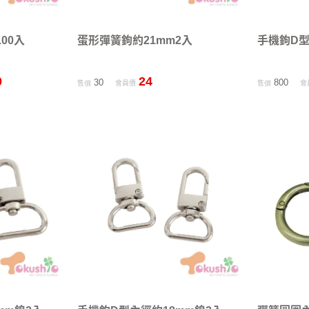
00入
蛋形彈簧鉤約21mm2入
手機鉤D型
0
24
30
800
售價
會員價
售價
會