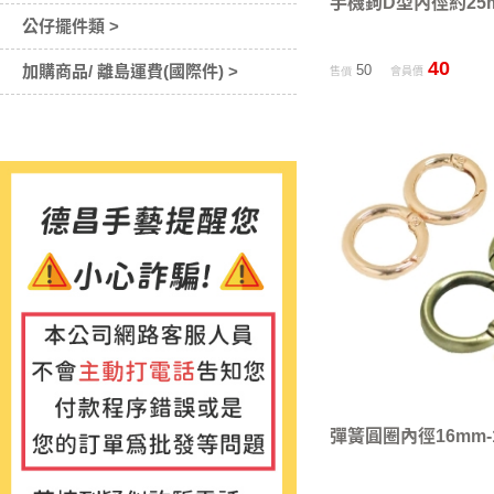
手機鉤D型內徑約25
公仔擺件類 >
40
加購商品/ 離島運費(國際件) >
50
售價
會員價
彈簧圓圈內徑16mm-