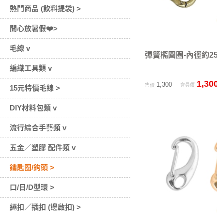
熱門商品 (飲料提袋) >
開心放暑假❤️>
毛線 v
彈簧橢圓圈-內徑約25
編織工具類 v
1,30
1,300
售價
會員價
15元特價毛線 >
DIY材料包類 v
流行綜合手藝類 v
五金／塑膠 配件類 v
鑰匙圈/鈎頭 >
口/日/D型環 >
繩扣／插扣 (邊啟扣) >