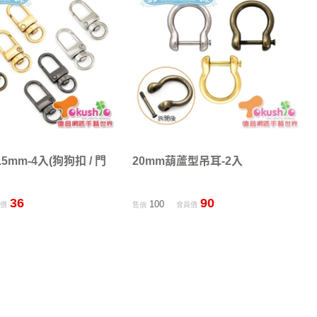
5mm-4入(狗狗扣 / 門
20mm葫蘆型吊耳-2入
36
90
100
員價
售價
會員價