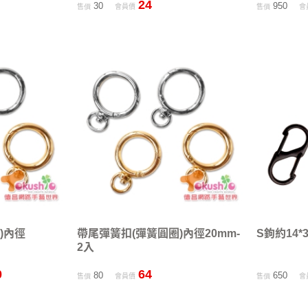
24
30
950
售價
會員價
售價
會
)內徑
帶尾彈簧扣(彈簧圓圈)內徑20mm-
S鉤約14*
2入
0
64
80
650
售價
會員價
售價
會