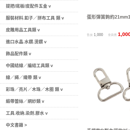
提把/底板/皮配件五金 v
蛋形彈簧鉤約21mm1
服裝材料.釦子／拼布工具 類 v
皮雕用品工具類 v
1,00
1,000
售價
會員價
進口水晶.水鑽.燙鑽 v
飾品配件類 v
中國結線／編結工具類 v
線／繩／織帶 類 v
彩珠／亮片／木珠／木圈 類 v
緞帶蕾絲／網紗類 v
工具.收納.染劑.膠水 v
中文書籍 >