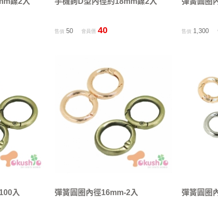
mm鎳2入
手機鉤D型內徑約18mm鎳2入
彈簧圓圈內
40
50
1,300
售價
會員價
售價
100入
彈簧圓圈內徑16mm-2入
彈簧圓圈內