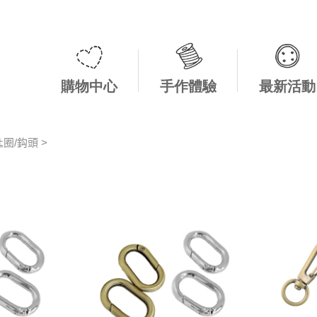
購物中心
手作體驗
最新活動
圈/鈎頭 >