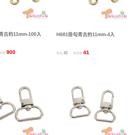
青古約11mm-100入
H681掛勾青古約11mm-4入
900
41
45
員價
售價
會員價