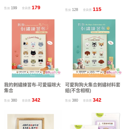
179
199
115
售價
會員價
128
售價
會員價
我的刺繡練習布-可愛貓咪大
可愛狗狗大集合刺繡材料套
集合
組(不含相框)
342
342
380
380
售價
會員價
售價
會員價