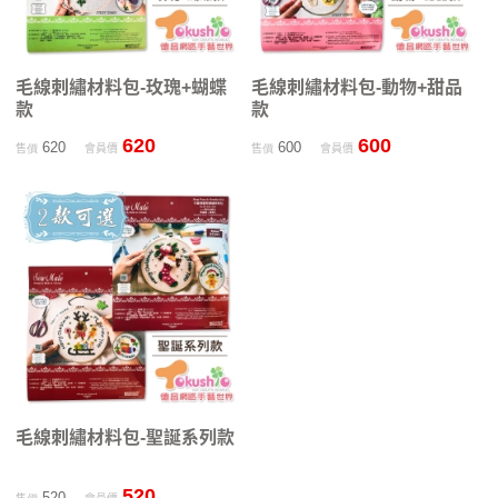
毛線刺繡材料包-玫瑰+蝴蝶
毛線刺繡材料包-動物+甜品
款
款
620
600
620
600
售價
會員價
售價
會員價
毛線刺繡材料包-聖誕系列款
520
520