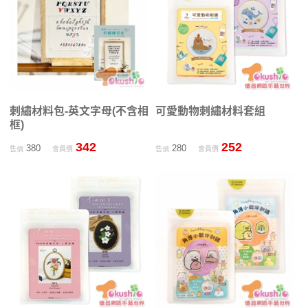
刺繡材料包-英文字母(不含相
可愛動物刺繡材料套組
框)
342
252
380
280
售價
會員價
售價
會員價