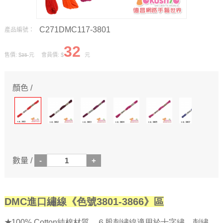
C271DMC117-3801
產品編號：
32
售價: $
元 會員價: $
元
35
顏色 /
數量 /
DMC進口繡線《色號3801-3866》區
★
100% Cotton純棉材質，６股刺繡線適用於十字繡、刺繡、