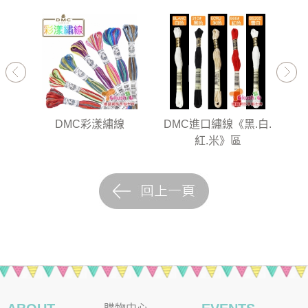
35》
DMC彩漾繡線
DMC進口繡線《黑.白.
D
紅.米》區