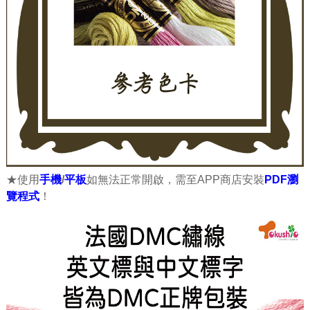
★使用
手機
/
平板
如無法正常開啟，需至APP商店安裝
PDF瀏
覽程式
！