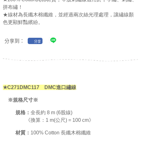
拼布繡！
★線材為長纖木棉纖維，並經過兩次絲光理處理，讓繡線顏
色更顯鮮豔繽紛。
分享到：
分享
★C271DMC117 DMC進口繡線
※規格尺寸※
規格：
全長約 8 m (6股線)
《換算：1 m(公尺) = 100 cm》
材質：
100% Cotton 長纖木棉纖維