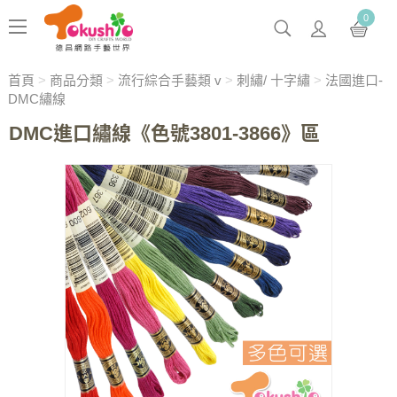
0
首頁
>
商品分類
>
流行綜合手藝類 v
>
刺繡/ 十字繡
>
法國進口-
DMC繡線
DMC進口繡線《色號3801-3866》區