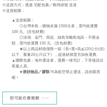
※送貨方式：透過 宅配包裹／郵局掛號 送達
※送貨範圍：
▲送貨範圍：
◎台灣本島－購物未滿 1500元者，需均收運費
100 元。(含包材費)
◎澎湖、金門、馬祖、綠島等離島地區－不限金
額，需均收運費 150 元。(含包材費)
★
以上商品材積僅限一箱《
長
+
寬
+
高
≦
120
公分
(
含
)
以下、重量
20
公斤以下》，超過材積需另加收運費。
▲國際包裹：海外運送者，運費一律另計，下單後請洽
客服人員。
★
液狀物品／膠類
均為航空禁止運送，請勿購買
喔！