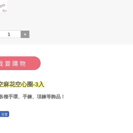
縷空麻花空心圈-3入
Y各種手環、手鍊、項鍊等飾品！
分享