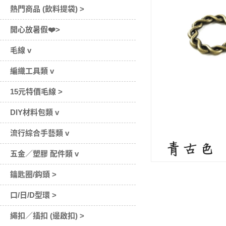
熱門商品 (飲料提袋) >
開心放暑假❤️>
毛線 v
編織工具類 v
15元特價毛線 >
DIY材料包類 v
流行綜合手藝類 v
五金／塑膠 配件類 v
鑰匙圈/鈎頭 >
口/日/D型環 >
繩扣／插扣 (邊啟扣) >