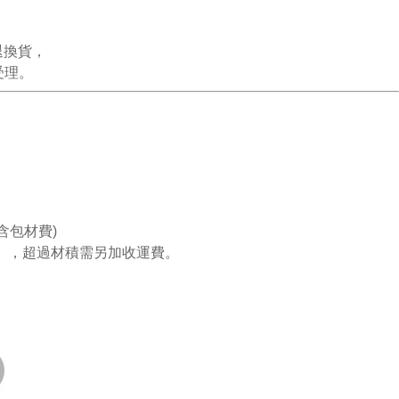
退換貨，
受理。
含包材費)
》，超過材積需另加收運費。