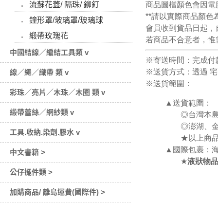
流蘇花蓋/ 隔珠/ 鉚釘
商品圖檔顏色會因電
**請以實際商品顏色為
鐘形罩/玻璃罩/玻璃球
會員收到貨品日起，
緞帶玫瑰花
若商品不合意者，惟
中國結線／編結工具類 v
※寄送時間：完成付款
※送貨方式：透過 宅
線／繩／織帶 類 v
※送貨範圍：
彩珠／亮片／木珠／木圈 類 v
▲送貨範圍：
緞帶蕾絲／網紗類 v
◎台灣本島－購
◎澎湖、金門、
工具.收納.染劑.膠水 v
★
以上商
▲國際包裹：
中文書籍 >
★
液狀物
公仔擺件類 >
加購商品/ 離島運費(國際件) >