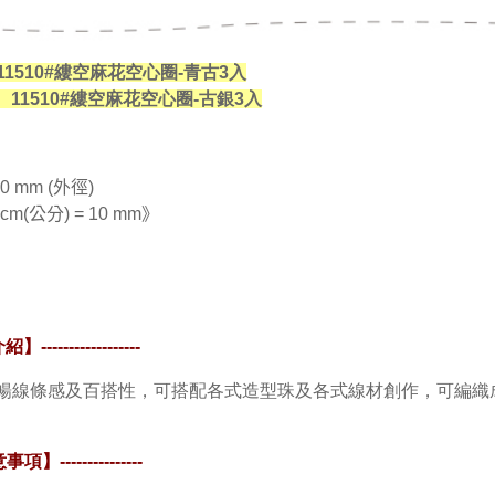
0 11510#縷空麻花空心圈-青古3入
1
11510#縷空麻花空心圈-古銀3入
0 mm (外徑)
公分) = 10 mm》
商品介紹】
------------------
暢
線條感及百搭性
，
可搭配各式造型珠及各式線材創作，可編織
意事項】
---------------