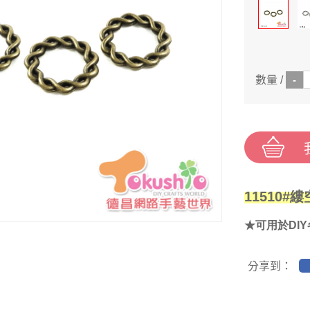
數量 /
11510#
★可用於DI
分享到：