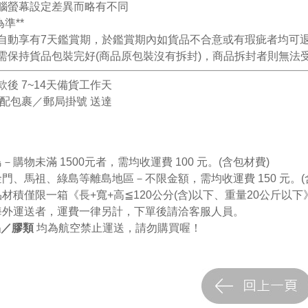
腦螢幕設定差異而略有不同
準**
自動享有7天鑑賞期，於鑑賞期內如貨品不合意或有瑕疵者均可
需保持貨品包裝完好(商品原包裝沒有拆封)，商品拆封者則無法
後 7~14天備貨工作天
配包裹／郵局掛號 送達
物未滿 1500元者，需均收運費 100 元。(含包材費)
馬祖、綠島等離島地區－不限金額，需均收運費 150 元。(
品材積僅限一箱《
長
+
寬
+
高
≦
120
公分
(
含
)
以下、重量
20
公斤以下
海外運送者，運費一律另計，下單後請洽客服人員。
品／膠類
均為航空禁止運送，請勿購買喔！