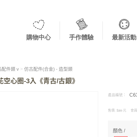
購物中心
手作體驗
最新活動
配件類 v
>
仿古配件(合金) - 造型類
麻花空心圈-3入《青古/古銀》
C6
產品編號：
售價: $
元 會員價
30
顏色 /