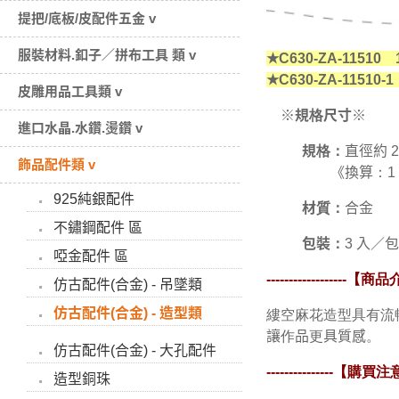
提把/底板/皮配件五金 v
服裝材料.釦子／拼布工具 類 v
★C630-ZA-1151
★C630-ZA-11510-
皮雕用品工具類 v
※規格尺寸※
進口水晶.水鑽.燙鑽 v
規格：
直徑約 2
飾品配件類 v
《換算：1 cm(
925純銀配件
材質：
合金
不鏽鋼配件 區
包裝：
3 入／包
啞金配件 區
------------------【
仿古配件(合金) - 吊墜類
仿古配件(合金) - 造型類
縷空麻花造型具有流
讓作品更具質感。
仿古配件(合金) - 大孔配件
---------------
【購買注
造型銅珠