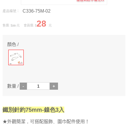
C336-75M-02
產品編號：
28
售價: $
元 會員價: $
元
35
顏色 /
數量 /
鐵別針約75mm-鎳色3入
★外觀簡潔，可搭配服飾、圍巾配件使用！