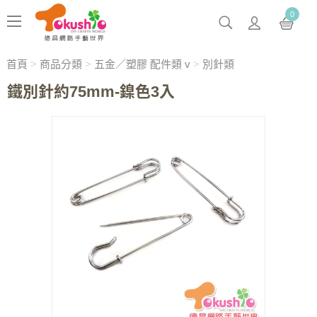
0
首頁
>
商品分類
>
五金／塑膠 配件類 v
>
別針類
鐵別針約75mm-鎳色3入