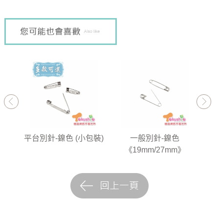
8入
平台別針-鎳色 (小包裝)
一般別針-鎳色
《19mm/27mm》
《3