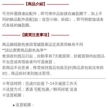
------------------【商品介紹】
------------------
可另外選購連結配件，即可將作品銜接在鑰匙圈下，加上不
同的飾品配件搭配(如：造型小物、鈴鐺），即可輕鬆做成各
式各樣的鑰匙圈。
---------------
【購買注意事項】
---------------
商品圖檔顏色會因電腦螢幕設定差異而略有不同
**請以實際商品顏色為準**
會員收到貨品日起，自動享有7天鑑賞期，於鑑賞期內如貨品
不合意或有瑕疵者均可退換貨，
若商品不合意者，惟需保持貨品包裝完好(商品原包裝沒有拆
封)，商品拆封者則無法受理。
※寄送時間：完成付款後 7~14天備貨工作天
※送貨方式：透過 宅配包裹／郵局掛號 送達
※送貨範圍：
▲送貨範圍：