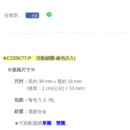
分享到：
分享
★C335K77-P
活動鎖圈-鎳色(5入)
※規格尺寸※
尺吋：
長約 38 mmｘ寬約 18 mm
《換算：1 cm(公分) = 10 mm》
包裝：
每包 5 入 /包
材質：
電鍍合金
★可搭配選購
單圈
、
雙圈
。