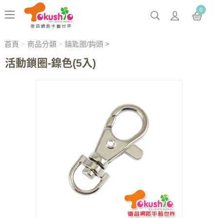
0
首頁
>
商品分類
>
鑰匙圈/鈎頭 >
活動鎖圈-鎳色(5入)