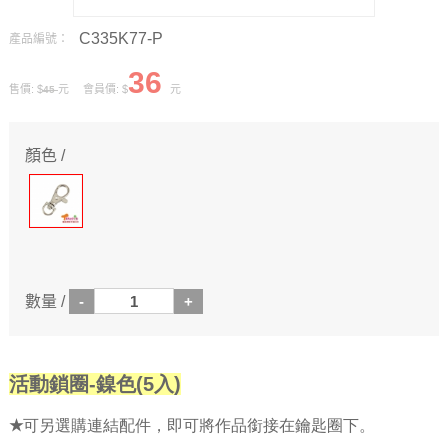
C335K77-P
產品編號：
36
售價: $
元 會員價: $
元
45
顏色 /
數量 /
活動鎖圈-鎳色(5入)
★
可另選購連結配件，即可將作品銜接在鑰匙圈下。