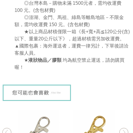
◎台灣本島－購物未滿 1500元者，需均收運費
100 元。(含包材費)
◎澎湖、金門、馬祖、綠島等離島地區－不限金
額，需均收運費 150 元。(含包材費)
★
以上商品材積僅限一箱《
長
+
寬
+
高
≦
120
公分
(
含
)
以下、重量
20
公斤以下》，超過材積需另加收運費。
▲國際包裹：海外運送者，運費一律另計，下單後請洽
客服人員。
★
液狀物品／膠類
均為航空禁止運送，請勿購買
喔！