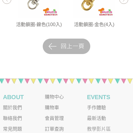
0入)
活動鎖圈-鎳色(100入)
活動鎖圈-金色(4入)
活
ABOUT
EVENTS
購物中心
關於我們
購物車
手作體驗
聯絡我們
會員管理
最新活動
常見問題
訂單查詢
教學影片區