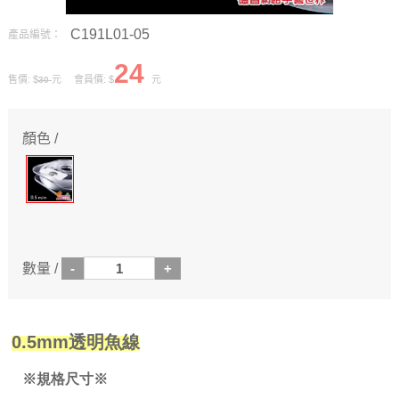
C191L01-05
產品編號：
24
售價: $
元 會員價: $
元
30
顏色 /
數量 /
0.5mm透明魚線
※規格尺寸※