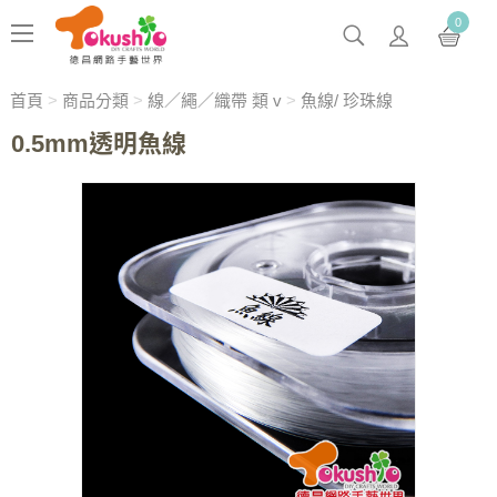
0
首頁
>
商品分類
>
線／繩／織帶 類 v
>
魚線/ 珍珠線
0.5mm透明魚線