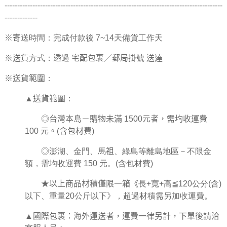
--------------------------------------------------------------------------------------
-------------
※寄送時間：完成付款後 7~14天備貨工作天
※送貨方式：透過 宅配包裹／郵局掛號 送達
※送貨範圍：
▲送貨範圍：
◎台灣本島－購物未滿 1500元者，需均收運費
100 元。(含包材費)
◎澎湖、金門、馬祖、綠島等離島地區－不限金
額，需均收運費 150 元。(含包材費)
★以上商品材積僅限一箱《
長
+
寬
+
高
≦
120
公分
(
含
)
以下、重量
20
公斤以下》，超過材積需另加收運費。
▲國際包裹：海外運送者，運費一律另計，下單後請洽